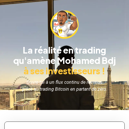
La réalité en trading
qu'amène Mohamed Bdj
à ses investisseurs !
Ouvre-toi à un flux continu de revenus
grâce au trading Bitcoin en partant de zéro.